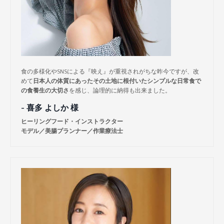
食の多様化やSNSによる『映え』が重視されがちな昨今ですが、改
めて
日本人の体質にあったその土地に根付いたシンプルな日常食で
の食養生の大切さ
を感じ、論理的に納得も出来ました。
- 喜多 よしか 様
ヒーリングフード・インストラクター
モデル／美腸プランナー／作業療法士