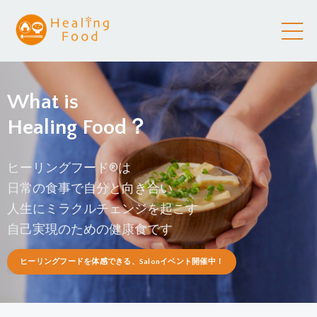
What is
Healing Food？
ヒーリングフード®
は
日常の食事で自分と向き合い
人生にミラクルチェンジを起こす
自己実現のための健康食です
ヒーリングフードを体感できる、Salonイベント開催中！