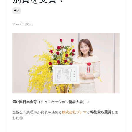
Aco
Nov 25, 2025
第17回日本食育コミュニケーション協会大会
にて
当協会代表理事が代表を務める
株式会社プレマ
が
特別賞を受賞
しま
した㊗️