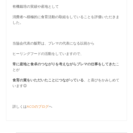
有機栽培の実績や産地として
消費者へ積極的に食育活動の取組をしていることを評価いただきま
した。
当協会代表の飯野は、プレマの代表になる以前から
ヒーリングフードの活動をしていますので、
常に産地と食卓のつながりを考えながら
プレマの仕事をしてきた
こ
とが
食育の賞をいただいたことにつながっている
、と喜びをかみしめて
います😊
詳しくは
ACOのブログ
へ