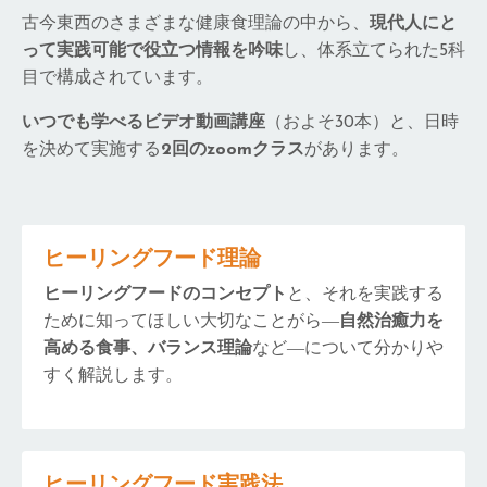
古今東西のさまざまな健康食理論の中から、
現代人にと
って実践可能で役立つ情報を吟味
し、体系立てられた5科
目で構成されています。
いつでも学べるビデオ動画講座
（およそ30本）と、日時
を決めて実施する
2回のzoomクラス
があります。
ヒーリングフード理論
ヒーリングフードのコンセプト
と、それを実践する
ために知ってほしい大切なことがら―
自然治癒力を
高める食事、バランス理論
など―について分かりや
すく解説します。
ヒーリングフード実践法